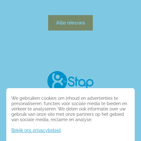
Alle nieuws
We gebruiken cookies om inhoud en advertenties te
C
entrum voor
K
inderzorg en
G
ezinsondersteuning
personaliseren, functies voor sociale media te bieden en
Zevenbonderstraat 78, 3600 Genk
verkeer te analyseren. We delen ook informatie over uw
gebruik van onze site met onze partners op het gebied
Tel.: 089 65 70 10
van sociale media, reclame en analyse.
e-mail: welkom(at)ckgdestap.be
Bekijk ons privacybeleid
Volg ons op:
Instagram
Facebook