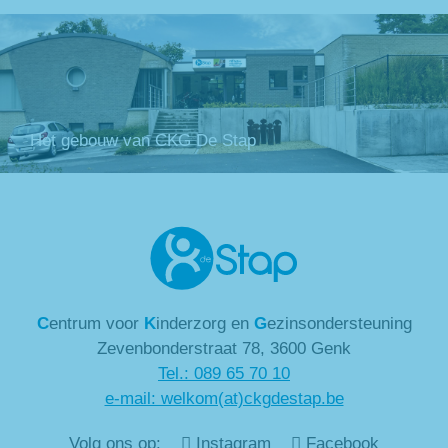
Het gebouw van CKG De Stap
C
entrum voor
K
inderzorg en
G
ezinsondersteuning
Zevenbonderstraat 78, 3600 Genk
Tel.: 089 65 70 10
e-mail: welkom(at)ckgdestap.be
Volg ons op:
Instagram
Facebook