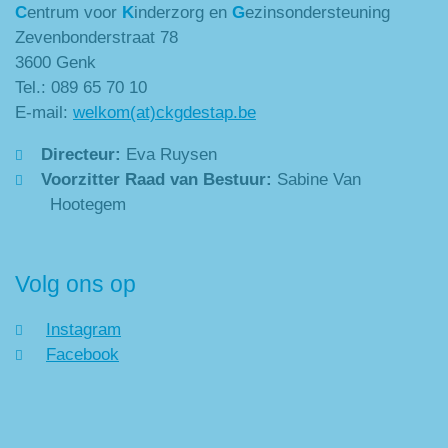
C
entrum voor
K
inderzorg en
G
ezinsondersteuning
Zevenbonderstraat 78
3600 Genk
Tel.: 089 65 70 10
E-mail:
welkom(at)ckgdestap.be
Directeur:
Eva Ruysen
Voorzitter Raad van Bestuur:
Sabine Van
Hootegem
Volg ons op
Instagram
Facebook